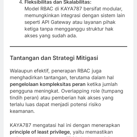
Fleksibilitas dan Skalabilitas:
Model RBAC di KAYA787 bersifat modular,
memungkinkan integrasi dengan sistem lain
seperti API Gateway atau layanan pihak
ketiga tanpa mengganggu struktur hak
akses yang sudah ada.
Tantangan dan Strategi Mitigasi
Walaupun efektif, penerapan RBAC juga
menghadirkan tantangan, terutama dalam hal
pengelolaan kompleksitas peran
ketika jumlah
pengguna meningkat. Overlapping role (tumpang
tindih peran) atau pemberian hak akses yang
terlalu luas dapat menjadi potensi risiko
keamanan.
KAYA787 mengatasi hal ini dengan menerapkan
principle of least privilege
, yaitu memastikan