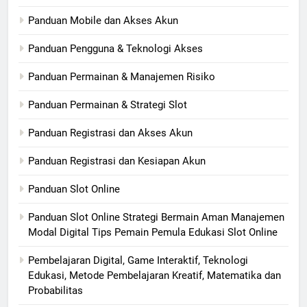
Panduan Mobile dan Akses Akun
Panduan Pengguna & Teknologi Akses
Panduan Permainan & Manajemen Risiko
Panduan Permainan & Strategi Slot
Panduan Registrasi dan Akses Akun
Panduan Registrasi dan Kesiapan Akun
Panduan Slot Online
Panduan Slot Online Strategi Bermain Aman Manajemen
Modal Digital Tips Pemain Pemula Edukasi Slot Online
Pembelajaran Digital, Game Interaktif, Teknologi
Edukasi, Metode Pembelajaran Kreatif, Matematika dan
Probabilitas