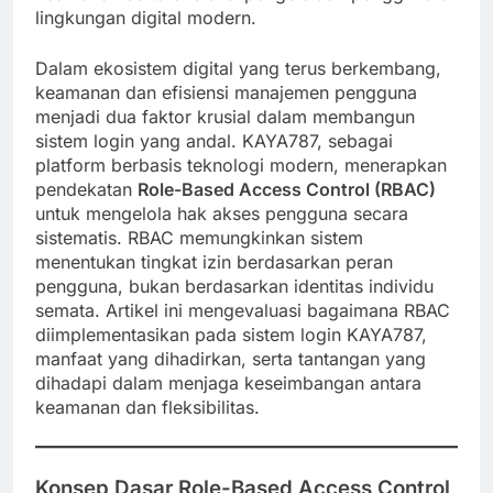
lingkungan digital modern.
Dalam ekosistem digital yang terus berkembang,
keamanan dan efisiensi manajemen pengguna
menjadi dua faktor krusial dalam membangun
sistem login yang andal. KAYA787, sebagai
platform berbasis teknologi modern, menerapkan
pendekatan
Role-Based Access Control (RBAC)
untuk mengelola hak akses pengguna secara
sistematis. RBAC memungkinkan sistem
menentukan tingkat izin berdasarkan peran
pengguna, bukan berdasarkan identitas individu
semata. Artikel ini mengevaluasi bagaimana RBAC
diimplementasikan pada sistem login KAYA787,
manfaat yang dihadirkan, serta tantangan yang
dihadapi dalam menjaga keseimbangan antara
keamanan dan fleksibilitas.
Konsep Dasar Role-Based Access Control