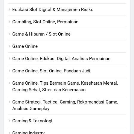
Edukasi Slot Digital & Manajemen Risiko
Gambling, Slot Online, Permainan
Game & Hiburan / Slot Online
Game Online
Game Online, Edukasi Digital, Analisis Permainan
Game Online, Slot Online, Panduan Judi
Game Online, Tips Bermain Game, Kesehatan Mental,
Gaming Sehat, Stres dan Kecemasan
Game Strategi, Tactical Gaming, Rekomendasi Game,
Analisis Gameplay
Gaming & Teknologi
Gaming Industry