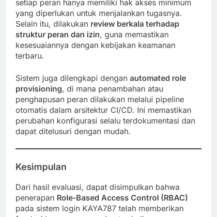
setiap peran hanya memiliki hak akses minimum
yang diperlukan untuk menjalankan tugasnya.
Selain itu, dilakukan
review berkala terhadap
struktur peran dan izin
, guna memastikan
kesesuaiannya dengan kebijakan keamanan
terbaru.
Sistem juga dilengkapi dengan
automated role
provisioning
, di mana penambahan atau
penghapusan peran dilakukan melalui pipeline
otomatis dalam arsitektur CI/CD. Ini memastikan
perubahan konfigurasi selalu terdokumentasi dan
dapat ditelusuri dengan mudah.
Kesimpulan
Dari hasil evaluasi, dapat disimpulkan bahwa
penerapan
Role-Based Access Control (RBAC)
pada sistem login KAYA787 telah memberikan