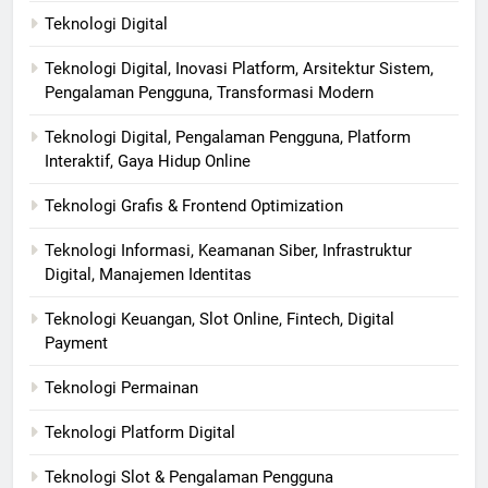
Teknologi Digital
Teknologi Digital, Inovasi Platform, Arsitektur Sistem,
Pengalaman Pengguna, Transformasi Modern
Teknologi Digital, Pengalaman Pengguna, Platform
Interaktif, Gaya Hidup Online
Teknologi Grafis & Frontend Optimization
Teknologi Informasi, Keamanan Siber, Infrastruktur
Digital, Manajemen Identitas
Teknologi Keuangan, Slot Online, Fintech, Digital
Payment
Teknologi Permainan
Teknologi Platform Digital
Teknologi Slot & Pengalaman Pengguna