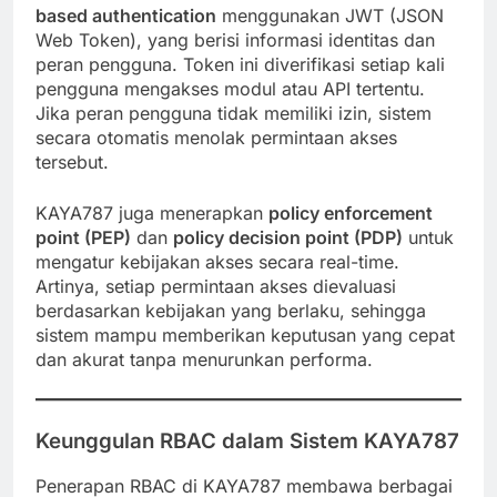
based authentication
menggunakan JWT (JSON
Web Token), yang berisi informasi identitas dan
peran pengguna. Token ini diverifikasi setiap kali
pengguna mengakses modul atau API tertentu.
Jika peran pengguna tidak memiliki izin, sistem
secara otomatis menolak permintaan akses
tersebut.
KAYA787 juga menerapkan
policy enforcement
point (PEP)
dan
policy decision point (PDP)
untuk
mengatur kebijakan akses secara real-time.
Artinya, setiap permintaan akses dievaluasi
berdasarkan kebijakan yang berlaku, sehingga
sistem mampu memberikan keputusan yang cepat
dan akurat tanpa menurunkan performa.
Keunggulan RBAC dalam Sistem KAYA787
Penerapan RBAC di KAYA787 membawa berbagai