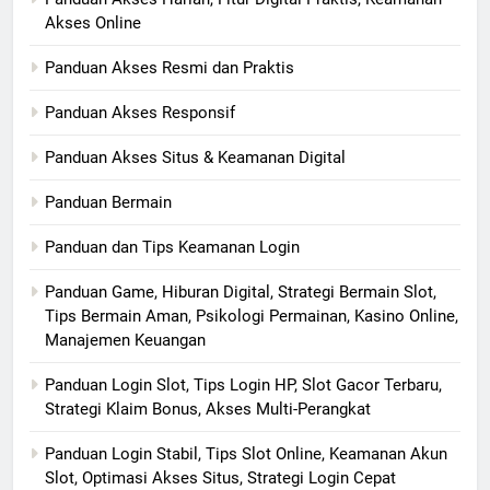
Akses Online
Panduan Akses Resmi dan Praktis
Panduan Akses Responsif
Panduan Akses Situs & Keamanan Digital
Panduan Bermain
Panduan dan Tips Keamanan Login
Panduan Game, Hiburan Digital, Strategi Bermain Slot,
Tips Bermain Aman, Psikologi Permainan, Kasino Online,
Manajemen Keuangan
Panduan Login Slot, Tips Login HP, Slot Gacor Terbaru,
Strategi Klaim Bonus, Akses Multi-Perangkat
Panduan Login Stabil, Tips Slot Online, Keamanan Akun
Slot, Optimasi Akses Situs, Strategi Login Cepat