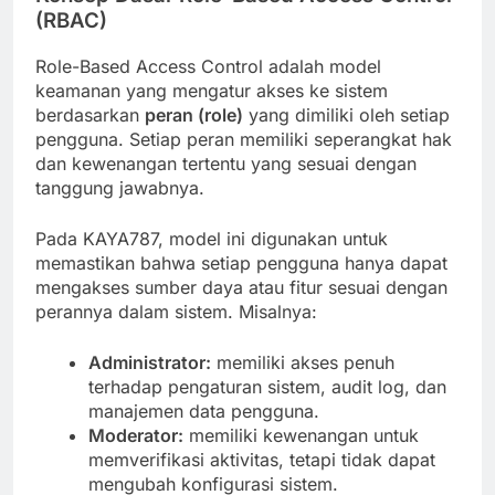
(RBAC)
Role-Based Access Control adalah model
keamanan yang mengatur akses ke sistem
berdasarkan
peran (role)
yang dimiliki oleh setiap
pengguna. Setiap peran memiliki seperangkat hak
dan kewenangan tertentu yang sesuai dengan
tanggung jawabnya.
Pada KAYA787, model ini digunakan untuk
memastikan bahwa setiap pengguna hanya dapat
mengakses sumber daya atau fitur sesuai dengan
perannya dalam sistem. Misalnya:
Administrator:
memiliki akses penuh
terhadap pengaturan sistem, audit log, dan
manajemen data pengguna.
Moderator:
memiliki kewenangan untuk
memverifikasi aktivitas, tetapi tidak dapat
mengubah konfigurasi sistem.