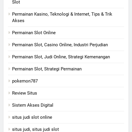
Slot
Permainan Kasino, Teknologi & Internet, Tips & Trik
Akses
Permainan Slot Online
Permainan Slot, Casino Online, Industri Perjudian
Permainan Slot, Judi Online, Strategi Kemenangan
Permainan Slot, Strategi Permainan
pokemon787
Review Situs
Sistem Akses Digital
situs judi slot online
situs judi, situs judi slot