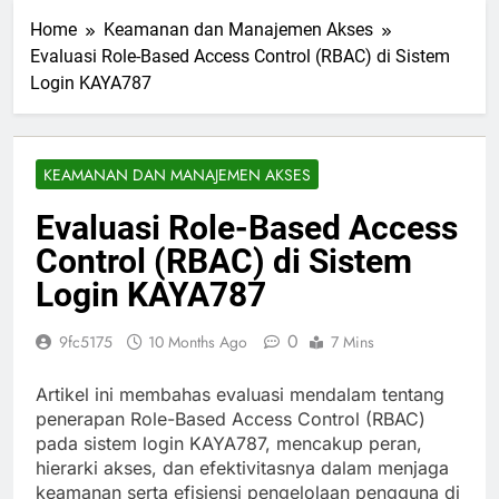
Home
Keamanan dan Manajemen Akses
Evaluasi Role-Based Access Control (RBAC) di Sistem
Login KAYA787
KEAMANAN DAN MANAJEMEN AKSES
Evaluasi Role-Based Access
Control (RBAC) di Sistem
Login KAYA787
0
9fc5175
10 Months Ago
7 Mins
Artikel ini membahas evaluasi mendalam tentang
penerapan Role-Based Access Control (RBAC)
pada sistem login KAYA787, mencakup peran,
hierarki akses, dan efektivitasnya dalam menjaga
keamanan serta efisiensi pengelolaan pengguna di