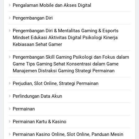
Pengalaman Mobile dan Akses Digital
Pengembangan Diri
Pengembangan Diri & Mentalitas Gaming & Esports
Mindset Edukasi Aktivitas Digital Psikologi Kinerja
Kebiasaan Sehat Gamer
Pengembangan Skill Gaming Psikologi dan Fokus dalam
Game Tips Gaming Sehat Konsentrasi dalam Game
Manajemen Distraksi Gaming Strategi Permainan
Perjudian, Slot Online, Strategi Permainan
Perlindungan Data Akun
Permainan
Permainan Kartu & Kasino
Permainan Kasino Online, Slot Online, Panduan Mesin