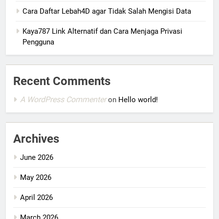
Cara Daftar Lebah4D agar Tidak Salah Mengisi Data
Kaya787 Link Alternatif dan Cara Menjaga Privasi
Pengguna
Recent Comments
A WordPress Commenter
on
Hello world!
Archives
June 2026
May 2026
April 2026
March 2026