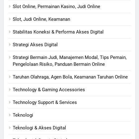
Slot Online, Permainan Kasino, Judi Online
Slot, Judi Online, Keamanan
Stabilitas Koneksi & Performa Akses Digital
Strategi Akses Digital
Strategi Bermain Judi, Manajemen Modal, Tips Pemain,
Pengelolaan Risiko, Panduan Bermain Online
Taruhan Olahraga, Agen Bola, Keamanan Taruhan Online
Technology & Gaming Accessories
Technology Support & Services
Teknologi
Teknologi & Akses Digital