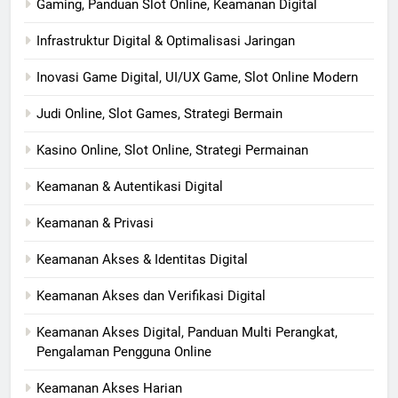
Gaming, Panduan Slot Online, Keamanan Digital
Infrastruktur Digital & Optimalisasi Jaringan
Inovasi Game Digital, UI/UX Game, Slot Online Modern
Judi Online, Slot Games, Strategi Bermain
Kasino Online, Slot Online, Strategi Permainan
Keamanan & Autentikasi Digital
Keamanan & Privasi
Keamanan Akses & Identitas Digital
Keamanan Akses dan Verifikasi Digital
Keamanan Akses Digital, Panduan Multi Perangkat,
Pengalaman Pengguna Online
Keamanan Akses Harian