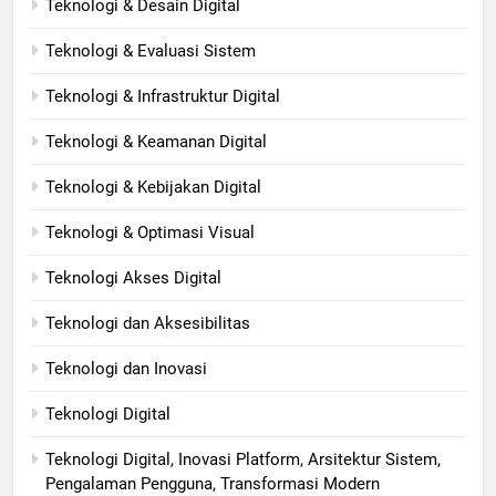
Teknologi & Desain Digital
Teknologi & Evaluasi Sistem
Teknologi & Infrastruktur Digital
Teknologi & Keamanan Digital
Teknologi & Kebijakan Digital
Teknologi & Optimasi Visual
Teknologi Akses Digital
Teknologi dan Aksesibilitas
Teknologi dan Inovasi
Teknologi Digital
Teknologi Digital, Inovasi Platform, Arsitektur Sistem,
Pengalaman Pengguna, Transformasi Modern