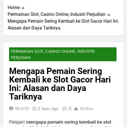
Home
Permainan Slot, Casino Online, Industri Perjudian
Mengapa Pemain Sering Kembali ke Slot Gacor Hari Ini:
Alasan dan Daya Tariknya
PERMAINAN SLOT, CASINO ONLINE, INDUSTRI
PERJUDIAN
Mengapa Pemain Sering
Kembali ke Slot Gacor Hari
Ini: Alasan dan Daya
Tariknya
0
9fc5175
2 Years Ago
10 Mins
Pelajari
mengapa pemain sering kembali ke slot