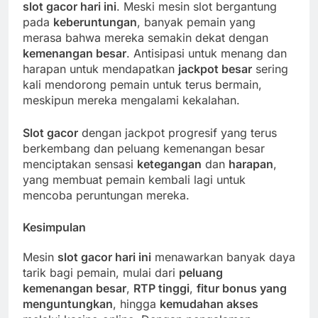
slot gacor hari ini
. Meski mesin slot bergantung
pada
keberuntungan
, banyak pemain yang
merasa bahwa mereka semakin dekat dengan
kemenangan besar
. Antisipasi untuk menang dan
harapan untuk mendapatkan
jackpot besar
sering
kali mendorong pemain untuk terus bermain,
meskipun mereka mengalami kekalahan.
Slot gacor
dengan jackpot progresif yang terus
berkembang dan peluang kemenangan besar
menciptakan sensasi
ketegangan
dan
harapan
,
yang membuat pemain kembali lagi untuk
mencoba peruntungan mereka.
Kesimpulan
Mesin
slot gacor hari ini
menawarkan banyak daya
tarik bagi pemain, mulai dari
peluang
kemenangan besar
,
RTP tinggi
,
fitur bonus yang
menguntungkan
, hingga
kemudahan akses