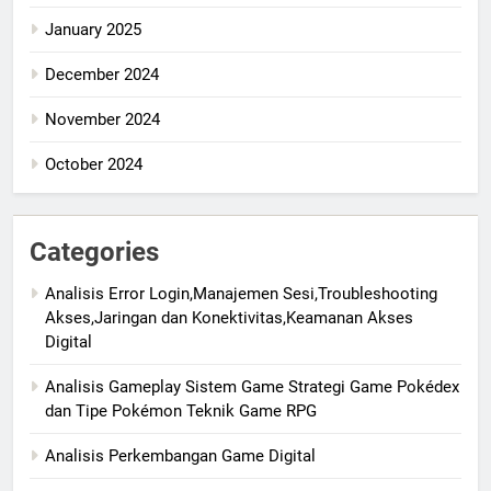
January 2025
December 2024
November 2024
October 2024
Categories
Analisis Error Login,Manajemen Sesi,Troubleshooting
Akses,Jaringan dan Konektivitas,Keamanan Akses
Digital
Analisis Gameplay Sistem Game Strategi Game Pokédex
dan Tipe Pokémon Teknik Game RPG
Analisis Perkembangan Game Digital