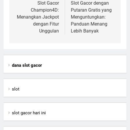
navigation
Slot Gacor
Slot Gacor dengan
Champion4D:
Putaran Gratis yang
Menangkan Jackpot
Menguntungkan:
dengan Fitur
Panduan Menang
Unggulan
Lebih Banyak
dana slot gacor
slot
slot gacor hari ini