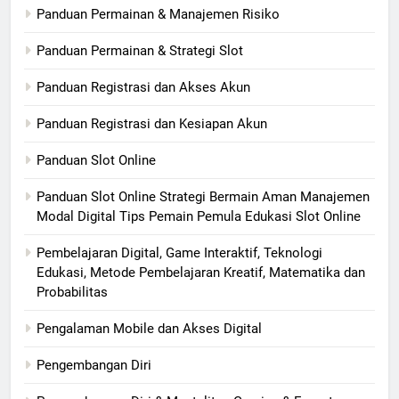
Panduan Permainan & Manajemen Risiko
Panduan Permainan & Strategi Slot
Panduan Registrasi dan Akses Akun
Panduan Registrasi dan Kesiapan Akun
Panduan Slot Online
Panduan Slot Online Strategi Bermain Aman Manajemen
Modal Digital Tips Pemain Pemula Edukasi Slot Online
Pembelajaran Digital, Game Interaktif, Teknologi
Edukasi, Metode Pembelajaran Kreatif, Matematika dan
Probabilitas
Pengalaman Mobile dan Akses Digital
Pengembangan Diri