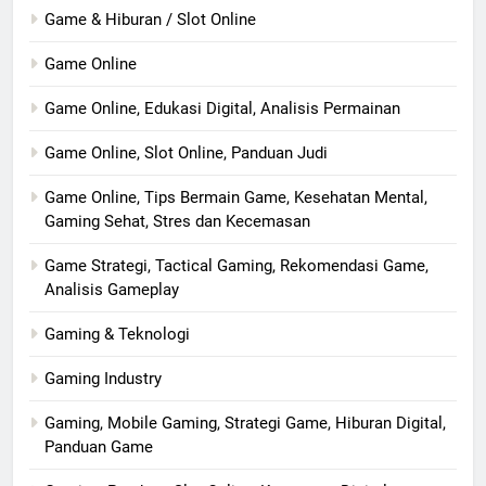
Game & Hiburan / Slot Online
Game Online
Game Online, Edukasi Digital, Analisis Permainan
Game Online, Slot Online, Panduan Judi
Game Online, Tips Bermain Game, Kesehatan Mental,
Gaming Sehat, Stres dan Kecemasan
Game Strategi, Tactical Gaming, Rekomendasi Game,
Analisis Gameplay
Gaming & Teknologi
Gaming Industry
Gaming, Mobile Gaming, Strategi Game, Hiburan Digital,
Panduan Game