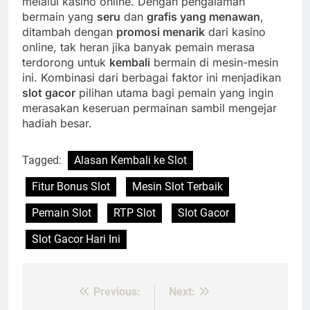
melalui kasino online. Dengan pengalaman
bermain yang
seru
dan
grafis yang menawan
,
ditambah dengan
promosi menarik
dari kasino
online, tak heran jika banyak pemain merasa
terdorong untuk
kembali
bermain di mesin-mesin
ini. Kombinasi dari berbagai faktor ini menjadikan
slot gacor
pilihan utama bagi pemain yang ingin
merasakan keseruan permainan sambil mengejar
hadiah besar.
Tagged:
Alasan Kembali ke Slot
Fitur Bonus Slot
Mesin Slot Terbaik
Pemain Slot
RTP Slot
Slot Gacor
Slot Gacor Hari Ini
Previous:
Next:
Post