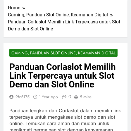
Home
Gaming, Panduan Slot Online, Keamanan Digital
Panduan Corlaslot Memilih Link Terpercaya untuk Slot
Demo dan Slot Online
GAMING, PANDUAN SLOT ONLINE, KEAMANAN DIGITAL
Panduan Corlaslot Memilih
Link Terpercaya untuk Slot
Demo dan Slot Online
0
9fc5175
1 Year Ago
5 Mins
Panduan lengkap dari Corlaslot dalam memilih link
terpercaya untuk mengakses slot demo dan slot
online. Temukan cara aman dan mudah untuk
menikmati permainan slot dengan kenyamanan