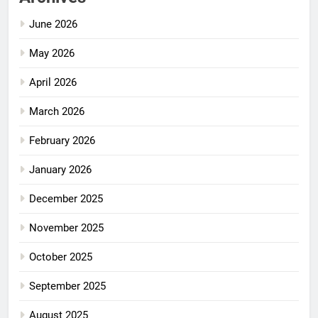
June 2026
May 2026
April 2026
March 2026
February 2026
January 2026
December 2025
November 2025
October 2025
September 2025
August 2025