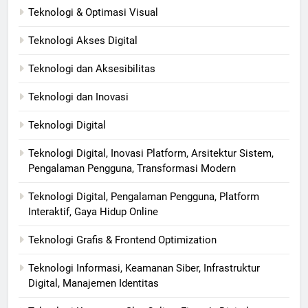
Teknologi & Optimasi Visual
Teknologi Akses Digital
Teknologi dan Aksesibilitas
Teknologi dan Inovasi
Teknologi Digital
Teknologi Digital, Inovasi Platform, Arsitektur Sistem,
Pengalaman Pengguna, Transformasi Modern
Teknologi Digital, Pengalaman Pengguna, Platform
Interaktif, Gaya Hidup Online
Teknologi Grafis & Frontend Optimization
Teknologi Informasi, Keamanan Siber, Infrastruktur
Digital, Manajemen Identitas