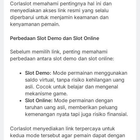
Corlaslot memahami pentingnya hal ini dan
menyediakan akses link resmi yang selalu
diperbarui untuk menjamin keamanan dan
kenyamanan pemain.
Perbedaan Slot Demo dan Slot Online
Sebelum memilih link, penting memahami
perbedaan antara slot demo dan slot online:
Slot Demo:
Mode permainan menggunakan
saldo virtual, tanpa risiko kehilangan uang
asli. Cocok untuk belajar dan mengenal
mekanisme game.
Slot Online:
Mode permainan dengan
taruhan uang asli, memberikan peluang
kemenangan nyata tapi juga risiko finansial.
Corlaslot menyediakan link terpercaya untuk
kedua mode tersebut agar pemain dapat dengan