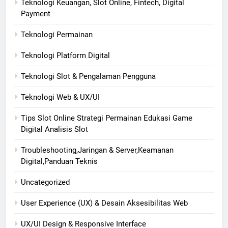
Teknologi Keuangan, Slot Online, Fintech, Digital
Payment
Teknologi Permainan
Teknologi Platform Digital
Teknologi Slot & Pengalaman Pengguna
Teknologi Web & UX/UI
Tips Slot Online Strategi Permainan Edukasi Game
Digital Analisis Slot
Troubleshooting,Jaringan & Server,Keamanan
Digital,Panduan Teknis
Uncategorized
User Experience (UX) & Desain Aksesibilitas Web
UX/UI Design & Responsive Interface