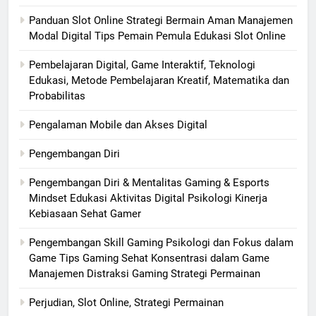
Panduan Slot Online Strategi Bermain Aman Manajemen
Modal Digital Tips Pemain Pemula Edukasi Slot Online
Pembelajaran Digital, Game Interaktif, Teknologi
Edukasi, Metode Pembelajaran Kreatif, Matematika dan
Probabilitas
Pengalaman Mobile dan Akses Digital
Pengembangan Diri
Pengembangan Diri & Mentalitas Gaming & Esports
Mindset Edukasi Aktivitas Digital Psikologi Kinerja
Kebiasaan Sehat Gamer
Pengembangan Skill Gaming Psikologi dan Fokus dalam
Game Tips Gaming Sehat Konsentrasi dalam Game
Manajemen Distraksi Gaming Strategi Permainan
Perjudian, Slot Online, Strategi Permainan