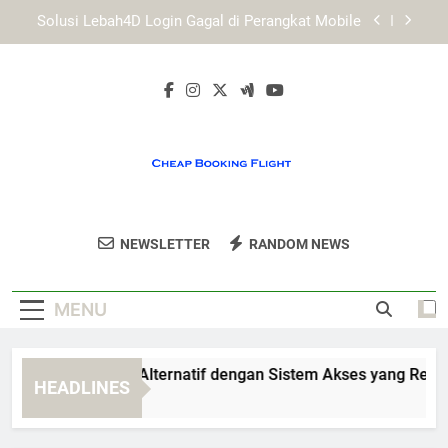
Skip
Cara Daftar Edwinslot agar Akun Siap Digunakan
to
content
Cara Daftar Lebah4D agar Tidak Salah Mengisi
Data
EDWINSLOT Link Alternatif dengan Sistem Akses
yang Responsif dan Terarah
Solusi Lebah4D Login Gagal di Perangkat Mobile
Cara Daftar Edwinslot agar Akun Siap Digunakan
Cheap Booking
Dapatkan Tiket Pesawat Dengan Harga
Cara Daftar Lebah4D agar Tidak Salah Mengisi
NEWSLETTER
RANDOM NEWS
Flight
Data
Terbaik Di Cheap Booking Flight.
MENU
DWINSLOT Link Alternatif dengan Sistem Akses yang Responsi
HEADLINES
Month Ago