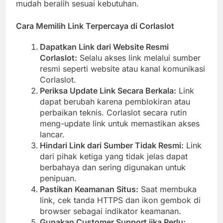
mudah beralih sesuai kebutuhan.
Cara Memilih Link Terpercaya di Corlaslot
Dapatkan Link dari Website Resmi
Corlaslot:
Selalu akses link melalui sumber
resmi seperti website atau kanal komunikasi
Corlaslot.
Periksa Update Link Secara Berkala:
Link
dapat berubah karena pemblokiran atau
perbaikan teknis. Corlaslot secara rutin
meng-update link untuk memastikan akses
lancar.
Hindari Link dari Sumber Tidak Resmi:
Link
dari pihak ketiga yang tidak jelas dapat
berbahaya dan sering digunakan untuk
penipuan.
Pastikan Keamanan Situs:
Saat membuka
link, cek tanda HTTPS dan ikon gembok di
browser sebagai indikator keamanan.
Gunakan Customer Support jika Perlu: