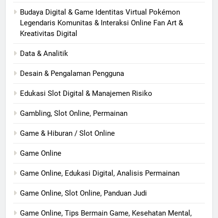
Budaya Digital & Game Identitas Virtual Pokémon
Legendaris Komunitas & Interaksi Online Fan Art &
Kreativitas Digital
Data & Analitik
Desain & Pengalaman Pengguna
Edukasi Slot Digital & Manajemen Risiko
Gambling, Slot Online, Permainan
Game & Hiburan / Slot Online
Game Online
Game Online, Edukasi Digital, Analisis Permainan
Game Online, Slot Online, Panduan Judi
Game Online, Tips Bermain Game, Kesehatan Mental,