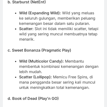
b. Starburst (NetEnt)
Wild (Expanding Wild):
Wild yang meluas
ke seluruh gulungan, memberikan peluang
kemenangan besar dalam satu putaran.
Scatter:
Slot ini tidak memiliki scatter, tetapi
wild yang sering muncul membuatnya tetap
menarik.
c. Sweet Bonanza (Pragmatic Play)
Wild (Multicolor Candy):
Membantu
membentuk kombinasi kemenangan dengan
lebih mudah.
Scatter (Lollipop):
Memicu Free Spins, di
mana pengganda besar sering kali muncul
untuk meningkatkan total kemenangan.
d. Book of Dead (Play’n GO)