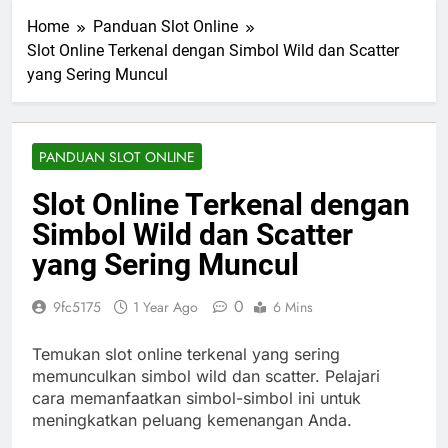
Home
Panduan Slot Online
Slot Online Terkenal dengan Simbol Wild dan Scatter
yang Sering Muncul
PANDUAN SLOT ONLINE
Slot Online Terkenal dengan
Simbol Wild dan Scatter
yang Sering Muncul
0
9fc5175
1 Year Ago
6 Mins
Temukan slot online terkenal yang sering
memunculkan simbol wild dan scatter. Pelajari
cara memanfaatkan simbol-simbol ini untuk
meningkatkan peluang kemenangan Anda.