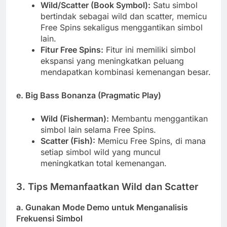
Wild/Scatter (Book Symbol):
Satu simbol
bertindak sebagai wild dan scatter, memicu
Free Spins sekaligus menggantikan simbol
lain.
Fitur Free Spins:
Fitur ini memiliki simbol
ekspansi yang meningkatkan peluang
mendapatkan kombinasi kemenangan besar.
e. Big Bass Bonanza (Pragmatic Play)
Wild (Fisherman):
Membantu menggantikan
simbol lain selama Free Spins.
Scatter (Fish):
Memicu Free Spins, di mana
setiap simbol wild yang muncul
meningkatkan total kemenangan.
3. Tips Memanfaatkan Wild dan Scatter
a. Gunakan Mode Demo untuk Menganalisis
Frekuensi Simbol