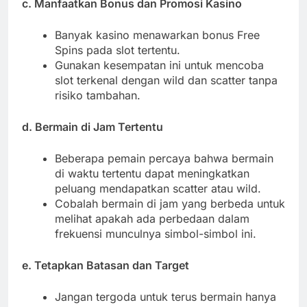
c. Manfaatkan Bonus dan Promosi Kasino
Banyak kasino menawarkan bonus Free
Spins pada slot tertentu.
Gunakan kesempatan ini untuk mencoba
slot terkenal dengan wild dan scatter tanpa
risiko tambahan.
d. Bermain di Jam Tertentu
Beberapa pemain percaya bahwa bermain
di waktu tertentu dapat meningkatkan
peluang mendapatkan scatter atau wild.
Cobalah bermain di jam yang berbeda untuk
melihat apakah ada perbedaan dalam
frekuensi munculnya simbol-simbol ini.
e. Tetapkan Batasan dan Target
Jangan tergoda untuk terus bermain hanya