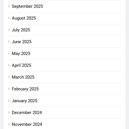
September 2025
August 2025
July 2025
June 2025
May 2025
April 2025
March 2025
February 2025
January 2025
December 2024
November 2024