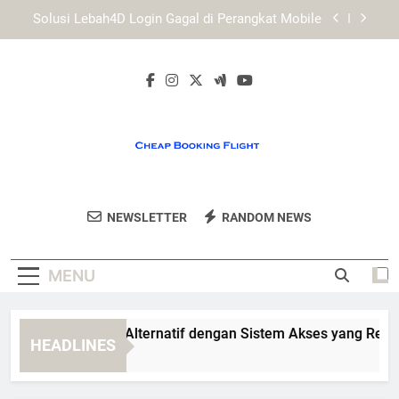
Skip
Cara Daftar Edwinslot agar Akun Siap Digunakan
to
content
Cara Daftar Lebah4D agar Tidak Salah Mengisi
Data
EDWINSLOT Link Alternatif dengan Sistem Akses
yang Responsif dan Terarah
Solusi Lebah4D Login Gagal di Perangkat Mobile
Cara Daftar Edwinslot agar Akun Siap Digunakan
Cheap Booking
Dapatkan Tiket Pesawat Dengan Harga
Cara Daftar Lebah4D agar Tidak Salah Mengisi
NEWSLETTER
RANDOM NEWS
Flight
Data
Terbaik Di Cheap Booking Flight.
MENU
DWINSLOT Link Alternatif dengan Sistem Akses yang Responsi
HEADLINES
Month Ago