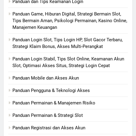
Panduan dan Tips Keamanan Login
Panduan Game, Hiburan Digital, Strategi Bermain Slot,
Tips Bermain Aman, Psikologi Permainan, Kasino Online,
Manajemen Keuangan
Panduan Login Slot, Tips Login HP, Slot Gacor Terbaru,
Strategi Klaim Bonus, Akses Multi-Perangkat
Panduan Login Stabil, Tips Slot Online, Keamanan Akun
Slot, Optimasi Akses Situs, Strategi Login Cepat
Panduan Mobile dan Akses Akun
Panduan Pengguna & Teknologi Akses
Panduan Permainan & Manajemen Risiko
Panduan Permainan & Strategi Slot
Panduan Registrasi dan Akses Akun