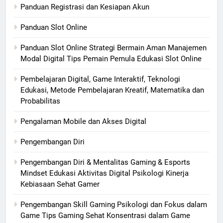
Panduan Registrasi dan Kesiapan Akun
Panduan Slot Online
Panduan Slot Online Strategi Bermain Aman Manajemen
Modal Digital Tips Pemain Pemula Edukasi Slot Online
Pembelajaran Digital, Game Interaktif, Teknologi
Edukasi, Metode Pembelajaran Kreatif, Matematika dan
Probabilitas
Pengalaman Mobile dan Akses Digital
Pengembangan Diri
Pengembangan Diri & Mentalitas Gaming & Esports
Mindset Edukasi Aktivitas Digital Psikologi Kinerja
Kebiasaan Sehat Gamer
Pengembangan Skill Gaming Psikologi dan Fokus dalam
Game Tips Gaming Sehat Konsentrasi dalam Game